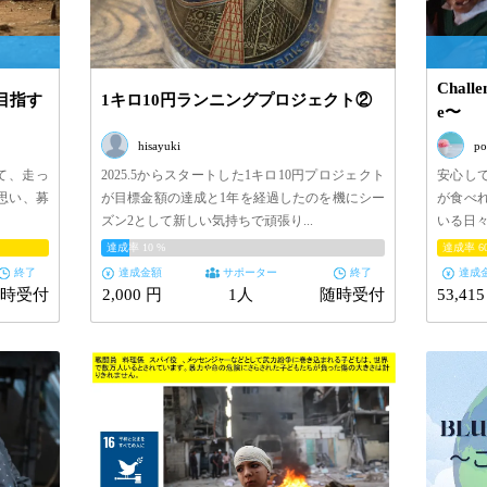
Chall
目指す
1キロ10円ランニングプロジェクト②
e〜
hisayuki
po
て、走っ
2025.5からスタートした1キロ10円プロジェクト
安心し
思い、募
が目標金額の達成と1年を経過したのを機にシー
が食べ
ズン2として新しい気持ちで頑張り...
いる日々
達成率
10
%
達成率
6
終了
達成金額
サポーター
終了
達成
時受付
2,000 円
1人
随時受付
53,41