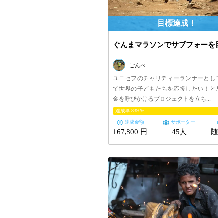
ぐんまマラソンでサブフォーを
ごんべ
ユニセフのチャリティーランナーとし
て世界の子どもたちを応援したい！と
金を呼びかけるプロジェクトを立ち...
達成率
839
%
達成金額
サポーター
167,800 円
45人
随