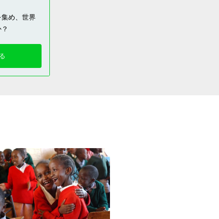
を集め、世界
か？
る