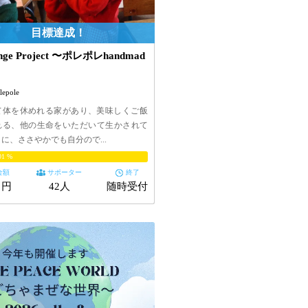
enge Project 〜ポレポレhandmad
lepole
て体を休めれる家があり、美味しくご飯
れる、他の生命をいただいて生かされて
に、ささやかでも自分ので...
01
%
金額
サポーター
終了
5 円
42人
随時受付