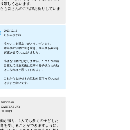
り嬉しく思います。
らも皆さんのご活躍お祈りしていま
2023/12/16
たかみざわ様
温かいご支援ありがとうございます。
昨年度の活動に引き続き、今年度も募金を
実施させていただきました。
小さな活動にはなりますが、１つ１つの積
み重ねで児童労働に従事する子供たちの助
けになればと思っております。
これからも林ゼミの活動を見守っていただ
けますと幸いです。
2023/11/04
CANTERBURY
30,000円
働が減り、1人でも多くの子どもた
育を受けることができますように。