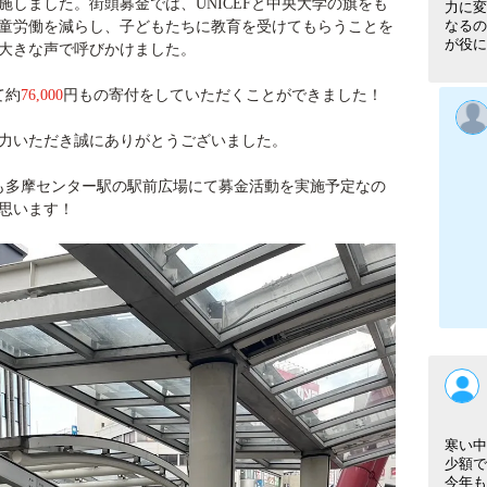
施しました。街頭募金では、
UNICEF
と中央大学の旗をも
力に変
なるの
童労働を減らし、子どもたちに教育を受けてもらうことを
が役に
大きな声で呼びかけました。
て約
76,000
円もの寄付をしていただくことができました！
力いただき誠にありがとうございました。
も多摩センター駅の駅前広場にて募金活動を実施予定なの
思います！
寒い中
少額で
今年も