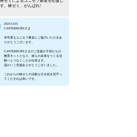
林ゼミによるユニセフ募金を応援し
す。林ゼミ、がんばれ!
2023/12/01
CANTERBURYさま
本年度もユニセフ募金にご協力いただきあ
りがとうございます。
CANTERBURYさまのご支援が子供たちの
教育キットとなり、彼らの未来をつくる活
動へとつなぐことが出来ます。
温かいご支援ありがとうございました。
これからの林ゼミの活動も引き続き見守っ
てくだされば幸いです。