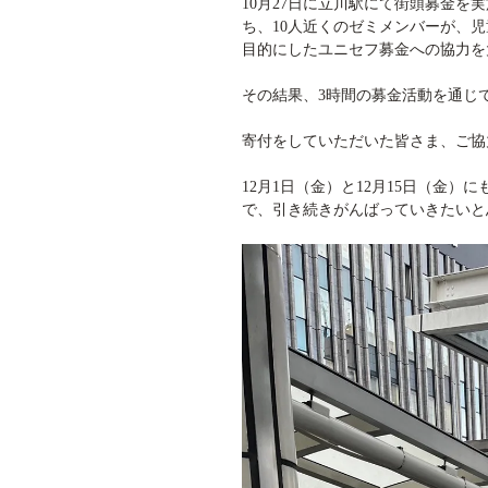
10
月
27
日に立川駅にて街頭募金を実
ち、
10
人近くのゼミメンバーが、児
目的にしたユニセフ募金への協力を
その結果、
3
時間の募金活動を通じ
寄付をしていただいた皆さま、ご協
12
月
1
日（金）と
12
月
15
日（金）に
で、引き続きがんばっていきたいと