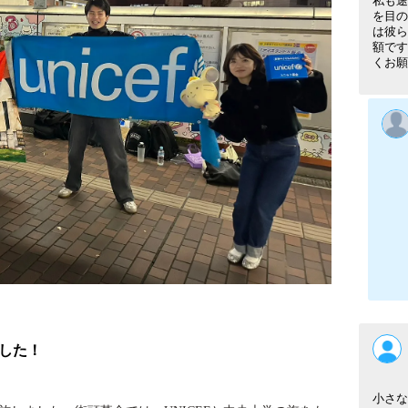
私も途
を目の
は彼ら
額です
くお願
した！
小さな