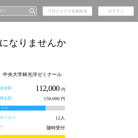
プロジェクトを始める
ログイン
ーになりませんか
中央大学林光洋ゼミナール
112,000
成金額
円
標金額
150,000
円
率
75
%
ポーター
12人
了
随時受付