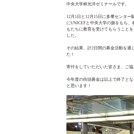
中央大学林光洋ゼミナールです。
12月1
日と12月15日に多摩センタ
に
UNICEF
と中央大学の旗をもち、
もたちに教育を受けてもらうことを
した。
その結果、計2日間
の募金活動を通
た！
寄付をしていただいた皆さま、ご協
今年度の街頭募金は以上で終了とな
と思います！