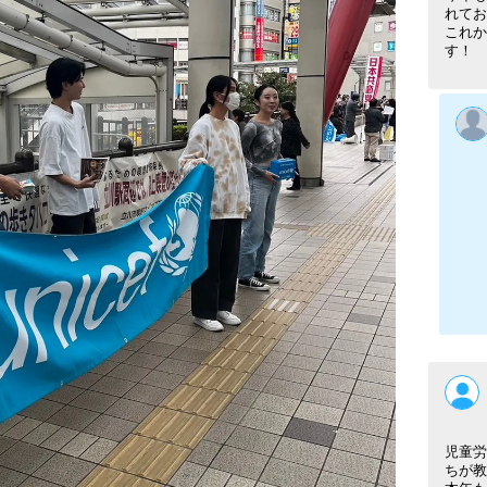
れてお
これか
す！
児童労
ちが教