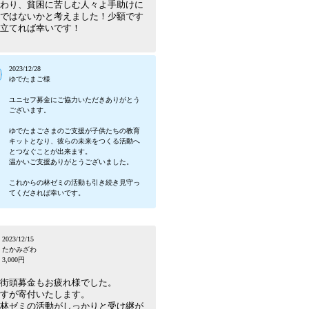
わり、貧困に苦しむ人々よ手助けに
ではないかと考えました！少額です
立てれば幸いです！
2023/12/28
ゆでたまご様
ユニセフ募金にご協力いただきありがとう
ございます。
ゆでたまごさまのご支援が子供たちの教育
キットとなり、彼らの未来をつくる活動へ
とつなぐことが出来ます。
温かいご支援ありがとうございました。
これからの林ゼミの活動も引き続き見守っ
てくだされば幸いです。
2023/12/15
たかみざわ
3,000円
街頭募金もお疲れ様でした。
すが寄付いたします。
林ゼミの活動がしっかりと受け継が