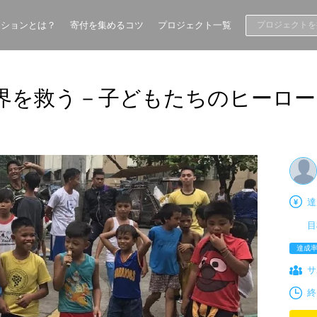
ーションとは？
寄付を集めるコツ
プロジェクト一覧
界を救う－子どもたちのヒーロ
達
目
達成
サ
終