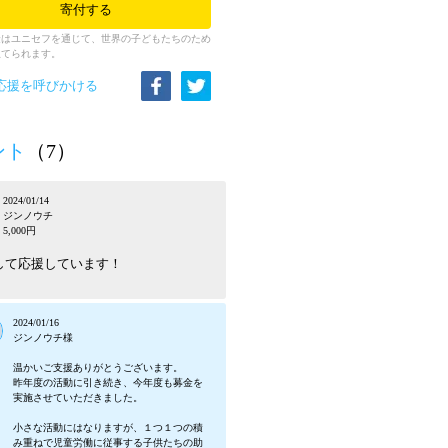
寄付する
金はユニセフを通じて、世界の子どもたちのため
立てられます。
応援を呼びかける
ント
（7）
2024/01/14
ジンノウチ
5,000円
して応援しています！
2024/01/16
ジンノウチ様
温かいご支援ありがとうございます。
昨年度の活動に引き続き、今年度も募金を
実施させていただきました。
小さな活動にはなりますが、１つ１つの積
み重ねで児童労働に従事する子供たちの助