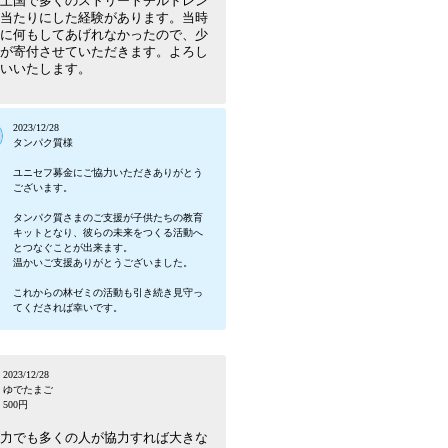
上国で多くのストリートチルドレン
当たりにした経験があります。当時
に何もしてあげれなかったので、少
が寄付させていただきます。よろし
いいたします。
2023/12/28
タンパク質様
ユニセフ募金にご協力いただきありがとう
ございます。
タンパク質さまのご支援が子供たちの教育
キットとなり、彼らの未来をつくる活動へ
とつなぐことが出来ます。
温かいご支援ありがとうございました。
これからの林ゼミの活動も引き続き見守っ
てくだされば幸いです。
2023/12/28
ゆでたまご
500円
力でも多くの人が協力すれば大きな