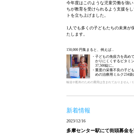
今年度はこのような児童労働を強い
ちが教育を受けられるよう支援をし
トを立ち上げました。
1人でも多くの子どもたちの未来が
たします。
150,000 円集まると、例えば...
子どもの免疫力を高め
かりにくくするビタミン
37,500錠に。
重度の栄養不良の子ど
めの治療用ミルク234袋
輸送や配布のための費用は含まれておりません / 1米ド
新着情報
2023/12/16
多摩センター駅にて街頭募金を