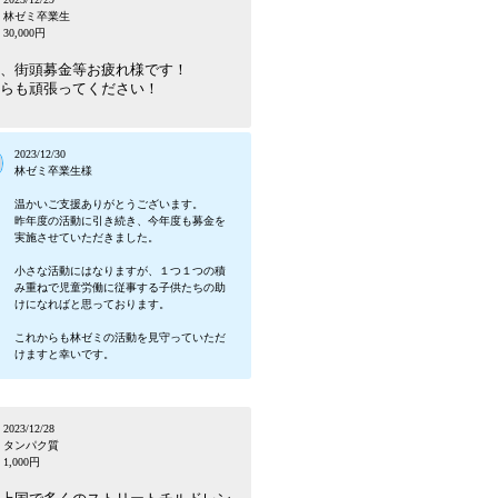
林ゼミ卒業生
30,000円
、街頭募金等お疲れ様です！
らも頑張ってください！
2023/12/30
林ゼミ卒業生様
温かいご支援ありがとうございます。
昨年度の活動に引き続き、今年度も募金を
実施させていただきました。
小さな活動にはなりますが、１つ１つの積
み重ねで児童労働に従事する子供たちの助
けになればと思っております。
これからも林ゼミの活動を見守っていただ
けますと幸いです。
2023/12/28
タンパク質
1,000円