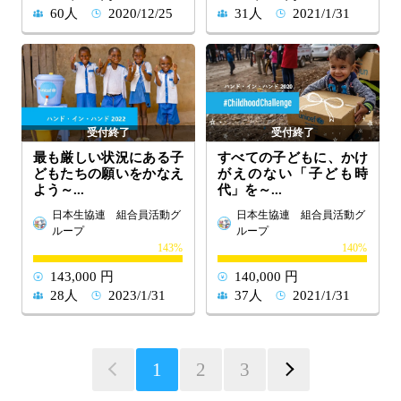
60人
2020/12/25
31人
2021/1/31
最も厳しい状況にある子
すべての子どもに、かけ
どもたちの願いをかなえ
がえのない「子ども時
よう～...
代」を～...
日本生協連 組合員活動グ
日本生協連 組合員活動グ
ループ
ループ
143
140
143,000 円
140,000 円
28人
2023/1/31
37人
2021/1/31
1
2
3