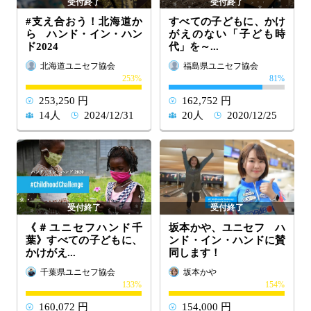
#支え合おう！北海道か
すべての子どもに、かけ
ら ハンド・イン・ハン
がえのない「子ども時
ド2024
代」を～...
北海道ユニセフ協会
福島県ユニセフ協会
253
81
253,250 円
162,752 円
14人
2024/12/31
20人
2020/12/25
《＃ユニセフハンド千
坂本かや、ユニセフ ハ
葉》すべての子どもに、
ンド・イン・ハンドに賛
かけがえ...
同します！
千葉県ユニセフ協会
坂本かや
133
154
160,072 円
154,000 円