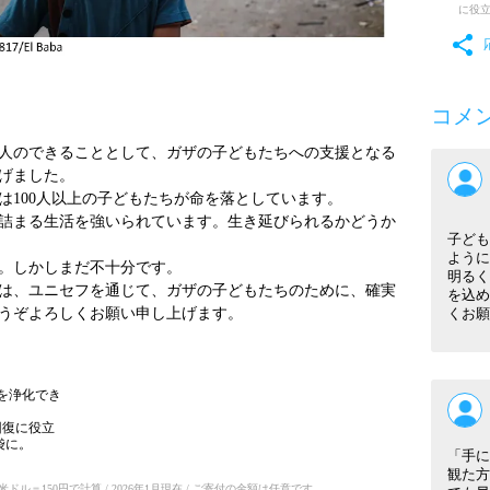
に役
コメ
人のできることとして、ガザの子どもたちへの支援となる
げました。
では100人以上の子どもたちが命を落としています。
詰まる生活を強いられています。生き延びられるかどうか
子ども
ように
。しかしまだ不十分です。
明るく
は、ユニセフを通じて、ガザの子どもたちのために、確実
を込め
うぞよろしくお願い申し上げます。
くお願
水を浄化でき
回復に役立
袋に。
「手に
観た方
ル＝150円で計算 / 2026年1月現在 / ご寄付の金額は任意です。