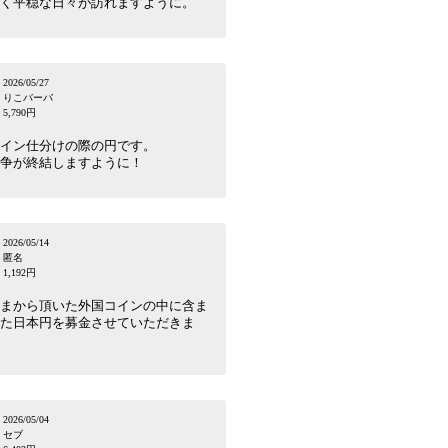
く平穏な日々が訪れますように。
2026/05/27
りこバーバ
5,790円
イン仕分けの際の円です。
争が終結しますように！
2026/05/14
匿名
1,192円
まから頂いた外国コインの中に含ま
た日本円を募金させていただきま
2026/05/04
セブ