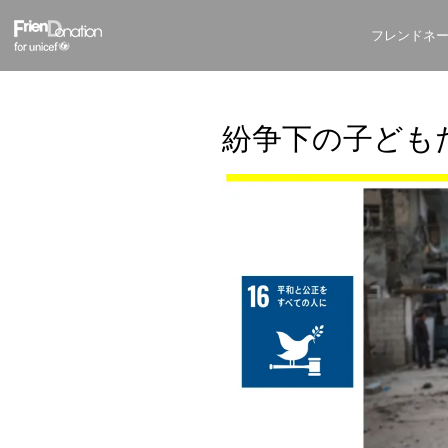
フレンドネ
紛争下の子ども