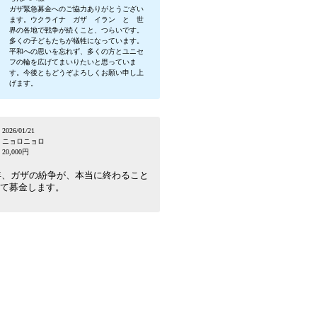
ガザ緊急募金へのご協力ありがとうござい
ます。ウクライナ ガザ イラン と 世
界の各地で戦争が続くこと、つらいです。
多くの子どもたちが犠牲になっています。
平和への思いを忘れず、多くの方とユニセ
フの輪を広げてまいりたいと思っていま
す。今後ともどうぞよろしくお願い申し上
げます。
2026/01/21
ニョロニョロ
20,000円
6年、ガザの紛争が、本当に終わること
て募金します。