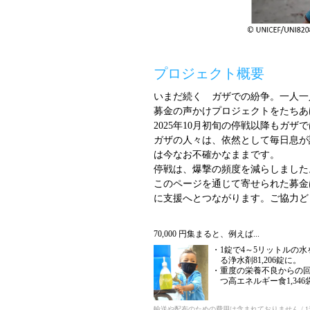
プロジェクト概要
いまだ続く ガザでの紛争。一人一
募金の声かけプロジェクトをたちあ
2025年10月初旬の停戦以降もガザ
ガザの人々は、依然として毎日息が
は今なお不確かなままです。
停戦は、爆撃の頻度を減らしました
このページを通じて寄せられた募金
に支援へとつながります。ご協力ど
70,000 円集まると、例えば...
1錠で4～5リットルの
る浄水剤81,206錠に。
重度の栄養不良からの
つ高エネルギー食1,346
輸送や配布のための費用は含まれておりません / 1米ド