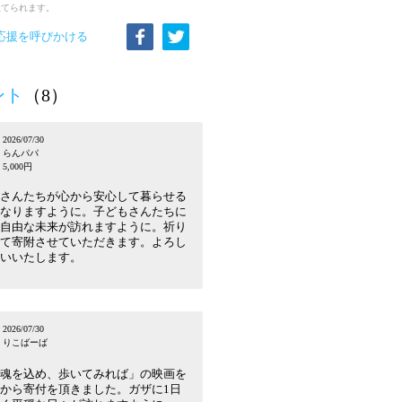
立てられます。
応援を呼びかける
ント
（8）
2026/07/30
らんパパ
5,000円
さんたちが心から安心して暮らせる
なりますように。子どもさんたちに
自由な未来が訪れますように。祈り
て寄附させていただきます。よろし
いいたします。
2026/07/30
りこばーば
魂を込め、歩いてみれば」の映画を
から寄付を頂きました。ガザに1日