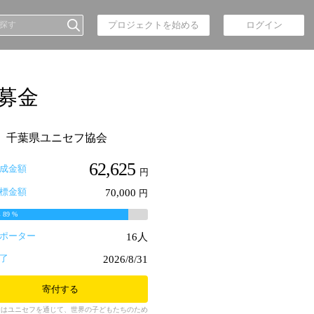
プロジェクトを始める
ログイン
募金
千葉県ユニセフ協会
62,625
成金額
円
標金額
70,000
円
率
89
%
ポーター
16人
了
2026/8/31
寄付する
金はユニセフを通じて、世界の子どもたちのため