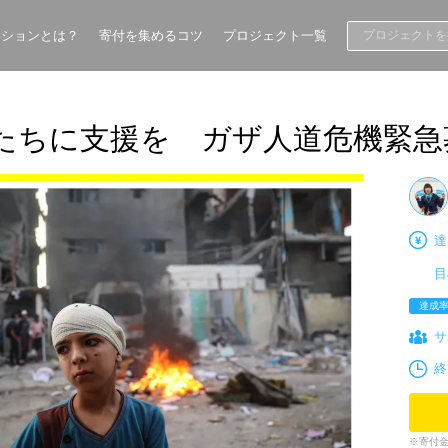
ーションとは？
寄付を集めるコツ
プロジェクト一覧
たちに支援を ガザ人道危機緊急
達
目
達成
サ
終
寄付