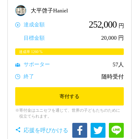
大平啓子Haniel
252,000
達成金額
円
20,000
円
目標金額
達成率
1260
%
57人
サポーター
随時受付
終了
寄付する
寄付金はユニセフを通じて、世界の子どもたちのために
役立てられます。
応援を呼びかける